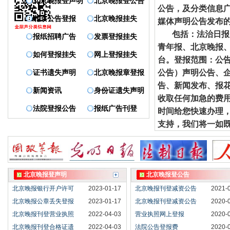
北京晚报登声明
北京晚报登公告
公告，及分类信息
北京公告登报
北京晚报挂失
媒体声明公告发布
包括：法治日报、
报纸招聘广告
发票登报挂失
青年报、北京晚报
如何登报挂失
网上登报挂失
台。登报
范围：公
公告）声明公告、
证书遗失声明
北京晚报章登报
告、新闻发布、报
新闻资讯
身份证遗失声明
收取任何加急的费
法院登报公告
报纸广告刊登
时间给您快速办理
支持，我们将一如
北京晚报登声明
北京晚报登公告
北京晚报银行开户许可
2023-01-17
北京晚报刊登减资公告
2021-
北京晚报公章丢失登报
2023-01-17
北京晚报刊登减资公告
2020-
北京晚报刊登营业执照
2022-04-03
营业执照网上登报
2020-
北京晚报刊登合格证遗
2022-04-03
法院公告登报费
2020-