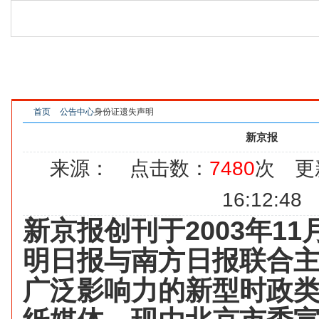
网站首页
新京报
法制晚报
北京晨报
北京
中国改革报
国际商报
京华时报
法治日报
首页
公告中心
身份证遗失声明
新京报
来源： 点击数：
7480
次 更新
16:12:48
新京报创刊于2003年11
明日报与南方日报联合
广泛影响力的新型时政