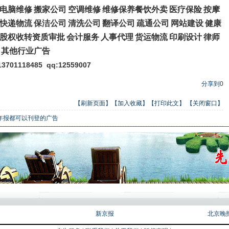
电脑维修
搬家公司
空调维修
维修保养餐饮外卖
医疗保险
按摩
快递物流
保洁公司
清洗公司
翻译公司
疏通公司
网站建设
健康
股权收转资质审批
会计服务
人事代理
货运物流
印刷设计
律师
其他行业广告
13701118485
qq:12559007
分享到
0
【刷新页面】
【加入收藏】
【打印此文】
【关闭窗口】
年报都可以刊登的广告
新京报
北京晚