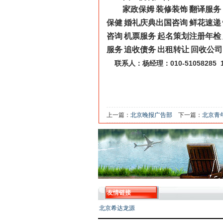
家政保姆
装修装饰
翻译服务
保健
婚礼庆典出国咨询
鲜花速递
咨询
机票服务
起名策划注册年检
服务
追收债务
出租转让
回收公司
010-51058285
联系人：杨经理：
上一篇：
北京晚报广告部
下一篇：
北京青
友情链接
北京希达龙源