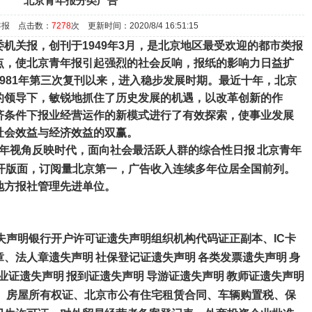
北京青年报分类广告
年报 点击数：
7278
次 更新时间：2020/8/4 16:51:15
委机关报，创刊于
1949
年
3
月，是北京地区最受欢迎的都市类报
点，使北京青年报引起强烈的社会反响，报纸的影响力日益扩
981
年第三次复刊以来，进入稳步发展时期。最近十年，北京
的领导下，敏锐地抓住了历史发展的机遇，以改革创新的作
济条件下报业经营运作的新模式进行了有效探索，使事业发展
社会效益与经济效益的双赢。
年视角反映时代，面向社会最活跃人群的综合性日报
北京青年
开版面，订阅量北京第一，广告收入连续多年位居全国前列。
地方报社管理先进单位。
失声明银行开户许可证遗失声明组织机构代码证正副本、
IC
卡
章、法人章遗失声明
社保登记证遗失声明
各类发票遗失声明
身
业证遗失声明
报到证遗失声明
导游证遗失声明
教师证遗失声明
、房屋所有权证、北京市公有住宅租赁合同、车辆购置税、保