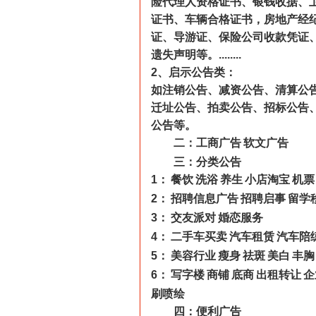
险代理人资格证书、银钱收据、
证书、车辆合格证书，房地产经
证、导游证、保险公司收款凭证
遗失声明等。
........
2
、启示公告类：
如注销公告、减资公告、清算公
迁址公告、拍卖公告、招标公告
公告等。
二：工商广告
软文广告
三：分类公告
1
：
餐饮
洗浴
养生
小店淘宝
机票
2
：
招聘信息广告
招聘启事
留学
3
：
交友派对
婚恋服务
4
：
二手车买卖
汽车租赁
汽车陪
5
：
美容行业
瘦身
祛斑
美白
丰胸
6
：
写字楼
商铺
底商
出租转让
企
刷喷绘
四：便利广告