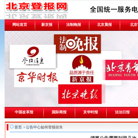
网站首页
新京报
法制晚报
北京晨报
北京
中国改革报
国际商报
京华时报
法治日报
首页
公告中心
如何登报挂失