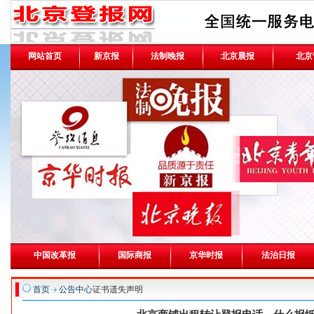
网站首页
新京报
法制晚报
北京晨报
北京
中国改革报
国际商报
京华时报
法治日报
首页
公告中心
证书遗失声明