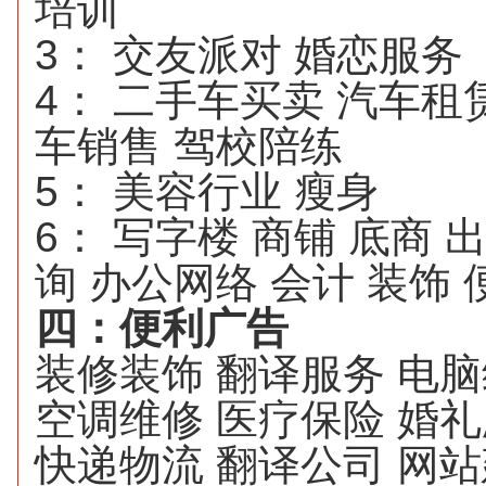
培训
3
：
交友派对
婚恋服务
4
：
二手车买卖
汽车租
车销售
驾校陪练
5
：
美容行业
瘦身
6
：
写字楼
商铺
底商
询
办公网络
会计
装饰
四：便利广告
装修装饰
翻译服务
电脑
空调维修
医疗保险
婚礼
快递物流
翻译公司
网站