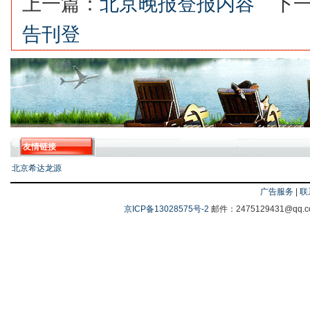
上一篇：
北京晚报登报内容
下一
告刊登
友情链接
北京希达龙源
广告服务
|
联
京ICP备13028575号-2
邮件：2475129431@q